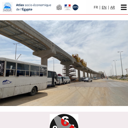
FR
|
EN
|
AR
Aller au
contenu